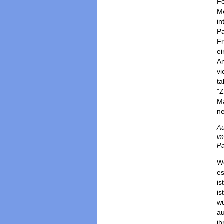
Fe
Me
in
Pa
Fr
ei
An
vi
ta
"Z
Ma
n
Au
im
Pa
We
es
is
is
w
au
ih