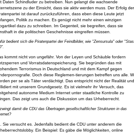
t Daten Schindluder zu betreiben. Nun gelangt die wachsende
ternetszene zu der Einsicht, dass sie aktiv werden muss. Der Erfolg de
ratenpartei ist darauf zurückzuführen, dass eben diese Leute jetzt
fangen, Politik zu machen. Es genügt nicht mehr einen winzigen
ogartikel dazu zu schreiben. Im Gegenteil, sie begreifen, dass sie
nsthaft in die politischen Geschehnisse eingreifen müssen.
für bedient sich die Piratenpartei der Feindbilder, wie "Zensursula" oder "Stas
0".
s kommt nicht von ungefähr. Von der Leyen und Schäuble fordern
tzsperren und Vorratsdatenspeicherung. Sie begründen das mit
rohendem Terrorismus in Deutschland und mit dem Kampf gegen
nderpornografie. Doch diese Reglemen-tierungen betreffen uns alle. W
rden per se als Täter verdächtigt. Das entspricht nicht der Realität un
llidiert mit unserem Grundgesetz. Es ist vielmehr ihr Versuch, das
itgehend autonome Medium Internet unter staatliche Kontrolle zu
ingen. Das zeigt uns auch die Diskussion um das Urheberrecht.
zwingt damit die CDU das Übertragen gesellschaftlicher Strukturen in das
ternet?
. Sie versucht es. Jedenfalls bedient die CDU unter anderem die
heberrechtslobby. Ein Beispiel: Es gäbe die Möglichkeiten, online