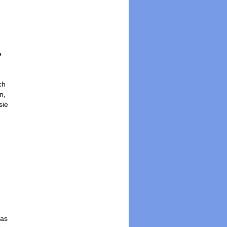
e
ch
n,
sie
das