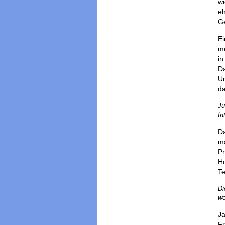
wi
eh
Ge
Ei
me
in
Da
Un
da
Ju
In
Da
mä
Pr
Ho
Te
Di
we
Ja
Fr