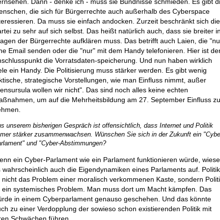
rnsehen. Dann - denke ich - muss sie Bündnisse schmieden. Es gibt d
nschen, die sich für Bürgerrechte auch außerhalb des Cyberspace
teressieren. Da muss sie einfach andocken. Zurzeit beschränkt sich di
rtei zu sehr auf sich selbst. Das heißt natürlich auch, dass sie breiter i
agen der Bürgerrechte aufklären muss. Das betrifft auch Laien, die "nu
ne Email senden oder die "nur" mit dem Handy telefonieren. Hier ist de
schlusspunkt die Vorratsdaten-speicherung. Und nun haben wirklich
ele ein Handy. Die Politisierung muss stärker werden. Es gibt wenig
ktische, strategische Vorstellungen, wie man Einfluss nimmt, außer
ensursula wollen wir nicht". Das sind noch alles keine echten
ßnahmen, um auf die Mehrheitsbildung am 27. September Einfluss z
ehmen.
s unserem bisherigen Gespräch ist offensichtlich, dass Internet und Politik
mer stärker zusammenwachsen. Wünschen Sie sich in der Zukunft ein "Cybe
rlament" und "Cyber-Abstimmungen?
nn ein Cyber-Parlament wie ein Parlament funktionieren würde, wies
 wahrscheinlich auch die Eigendynamiken eines Parlaments auf. Politi
t nicht das Problem einer moralisch verkommenen Kaste, sondern Polit
t ein systemisches Problem. Man muss dort um Macht kämpfen. Das
ürde in einem Cyberparlament genauso geschehen. Und das könnte
ch zu einer Verdopplung der sowieso schon existierenden Politik mit
ren Schwächen führen.