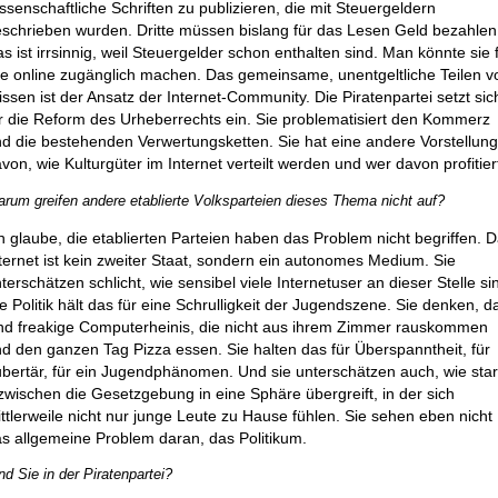
ssenschaftliche Schriften zu publizieren, die mit Steuergeldern
schrieben wurden. Dritte müssen bislang für das Lesen Geld bezahlen
s ist irrsinnig, weil Steuergelder schon enthalten sind. Man könnte sie 
le online zugänglich machen. Das gemeinsame, unentgeltliche Teilen v
ssen ist der Ansatz der Internet-Community. Die Piratenpartei setzt sic
r die Reform des Urheberrechts ein. Sie problematisiert den Kommerz
d die bestehenden Verwertungsketten. Sie hat eine andere Vorstellun
von, wie Kulturgüter im Internet verteilt werden und wer davon profitier
rum greifen andere etablierte Volksparteien dieses Thema nicht auf?
h glaube, die etablierten Parteien haben das Problem nicht begriffen. 
ternet ist kein zweiter Staat, sondern ein autonomes Medium. Sie
terschätzen schlicht, wie sensibel viele Internetuser an dieser Stelle si
e Politik hält das für eine Schrulligkeit der Jugendszene. Sie denken, d
nd freakige Computerheinis, die nicht aus ihrem Zimmer rauskommen
d den ganzen Tag Pizza essen. Sie halten das für Überspanntheit, für
bertär, für ein Jugendphänomen. Und sie unterschätzen auch, wie sta
zwischen die Gesetzgebung in eine Sphäre übergreift, in der sich
ttlerweile nicht nur junge Leute zu Hause fühlen. Sie sehen eben nicht
s allgemeine Problem daran, das Politikum.
nd Sie in der Piratenpartei?