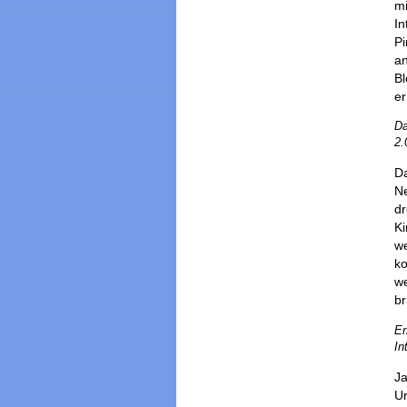
mi
In
Pi
an
Bl
er
Da
2.
Da
Ne
d
Ki
we
ko
we
br
Er
In
Ja
Ur