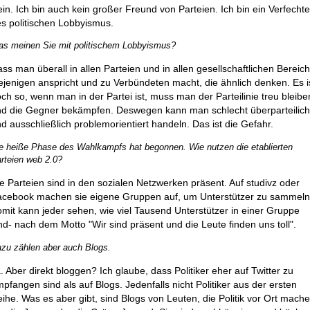
in. Ich bin auch kein großer Freund von Parteien. Ich bin ein Verfechte
s politischen Lobbyismus.
s meinen Sie mit politischem Lobbyismus?
ss man überall in allen Parteien und in allen gesellschaftlichen Bereic
ejenigen anspricht und zu Verbündeten macht, die ähnlich denken. Es i
ch so, wenn man in der Partei ist, muss man der Parteilinie treu bleibe
d die Gegner bekämpfen. Deswegen kann man schlecht überparteilic
d ausschließlich problemorientiert handeln. Das ist die Gefahr.
e heiße Phase des Wahlkampfs hat begonnen. Wie nutzen die etablierten
rteien web 2.0?
e Parteien sind in den sozialen Netzwerken präsent. Auf studivz oder
cebook machen sie eigene Gruppen auf, um Unterstützer zu sammeln
mit kann jeder sehen, wie viel Tausend Unterstützer in einer Gruppe
nd- nach dem Motto "Wir sind präsent und die Leute finden uns toll".
zu zählen aber auch Blogs.
. Aber direkt bloggen? Ich glaube, dass Politiker eher auf Twitter zu
pfangen sind als auf Blogs. Jedenfalls nicht Politiker aus der ersten
ihe. Was es aber gibt, sind Blogs von Leuten, die Politik vor Ort mache