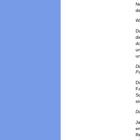
Ne
de
Wa
Da
di
do
un
un
Di
Pa
Di
Fa
So
si
Da
Ja
em
Re