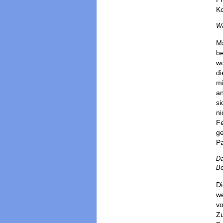
Ko
Wa
Ma
be
wo
di
mi
an
si
ni
Fe
ge
Pa
Da
Bo
Di
we
vo
Zu