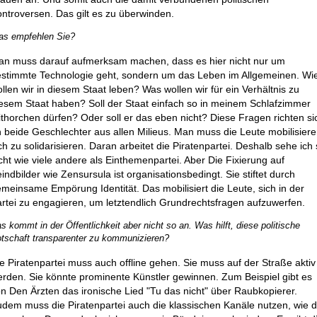
ntroversen. Das gilt es zu überwinden.
s empfehlen Sie?
n muss darauf aufmerksam machen, dass es hier nicht nur um
stimmte Technologie geht, sondern um das Leben im Allgemeinen. Wi
llen wir in diesem Staat leben? Was wollen wir für ein Verhältnis zu
esem Staat haben? Soll der Staat einfach so in meinem Schlafzimmer
thorchen dürfen? Oder soll er das eben nicht? Diese Fragen richten si
 beide Geschlechter aus allen Milieus. Man muss die Leute mobilisiere
ch zu solidarisieren. Daran arbeitet die Piratenpartei. Deshalb sehe ich 
cht wie viele andere als Einthemenpartei. Aber Die Fixierung auf
indbilder wie Zensursula ist organisationsbedingt. Sie stiftet durch
meinsame Empörung Identität. Das mobilisiert die Leute, sich in der
rtei zu engagieren, um letztendlich Grundrechtsfragen aufzuwerfen.
s kommt in der Öffentlichkeit aber nicht so an. Was hilft, diese politische
tschaft transparenter zu kommunizieren?
e Piratenpartei muss auch offline gehen. Sie muss auf der Straße aktiv
rden. Sie könnte prominente Künstler gewinnen. Zum Beispiel gibt es
n Den Ärzten das ironische Lied "Tu das nicht" über Raubkopierer.
dem muss die Piratenpartei auch die klassischen Kanäle nutzen, wie 