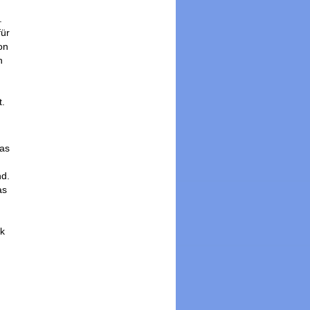
.
für
on
h
g
t.
Das
nd.
as
rk