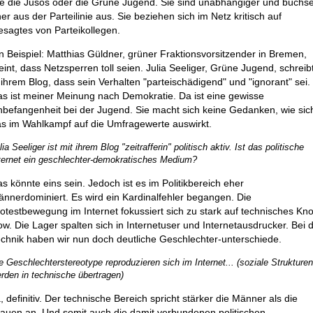
e die Jusos oder die Grüne Jugend. Sie sind unabhängiger und büchs
er aus der Parteilinie aus. Sie beziehen sich im Netz kritisch auf
sagtes von Parteikollegen.
n Beispiel: Matthias Güldner, grüner Fraktionsvorsitzender in Bremen,
int, dass Netzsperren toll seien. Julia Seeliger, Grüne Jugend, schreib
 ihrem Blog, dass sein Verhalten "parteischädigend" und "ignorant" sei.
s ist meiner Meinung nach Demokratie. Da ist eine gewisse
befangenheit bei der Jugend. Sie macht sich keine Gedanken, wie sic
s im Wahlkampf auf die Umfragewerte auswirkt.
lia Seeliger ist mit ihrem Blog "zeitrafferin" politisch aktiv. Ist das politische
ternet ein geschlechter-demokratisches Medium?
s könnte eins sein. Jedoch ist es im Politikbereich eher
nnerdominiert. Es wird ein Kardinalfehler begangen. Die
otestbewegung im Internet fokussiert sich zu stark auf technisches Kn
w. Die Lager spalten sich in Internetuser und Internetausdrucker. Bei 
chnik haben wir nun doch deutliche Geschlechter-unterschiede.
e Geschlechterstereotype reproduzieren sich im Internet... (soziale Strukture
rden in technische übertragen)
, definitiv. Der technische Bereich spricht stärker die Männer als die
auen an. Und somit auch die damit verbundenen politischen