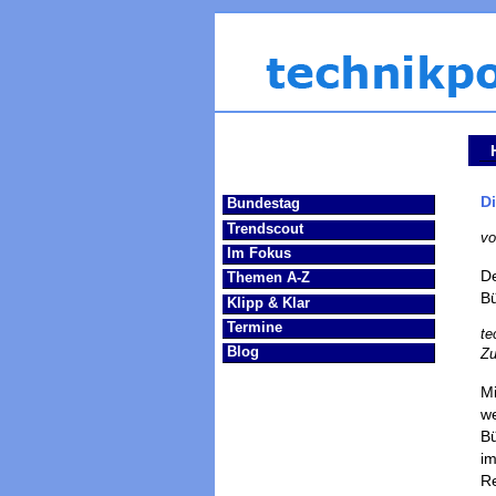
Di
Bundestag
Trendscout
vo
Im Fokus
De
Themen A-Z
Bü
Klipp & Klar
Termine
te
Blog
Zu
Mi
we
Bü
im
Re