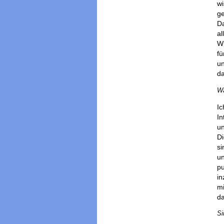
wi
ge
Da
al
Wi
fü
un
da
Wa
Ic
In
un
Di
si
un
pu
in
mi
da
Si