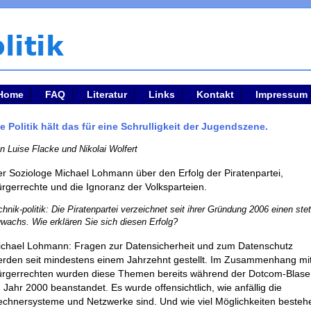
Home
FAQ
Literatur
Links
Kontakt
Impressum
e Politik hält das für eine Schrulligkeit der Jugendszene.
n Luise Flacke und Nikolai Wolfert
r Soziologe Michael Lohmann über den Erfolg der Piratenpartei,
rgerrechte und die Ignoranz der Volksparteien.
chnik-politik: Die Piratenpartei verzeichnet seit ihrer Gründung 2006 einen ste
wachs. Wie erklären Sie sich diesen Erfolg?
chael Lohmann: Fragen zur Datensicherheit und zum Datenschutz
rden seit mindestens einem Jahrzehnt gestellt. Im Zusammenhang mi
rgerrechten wurden diese Themen bereits während der Dotcom-Blase
 Jahr 2000 beanstandet. Es wurde offensichtlich, wie anfällig die
chnersysteme und Netzwerke sind. Und wie viel Möglichkeiten besteh