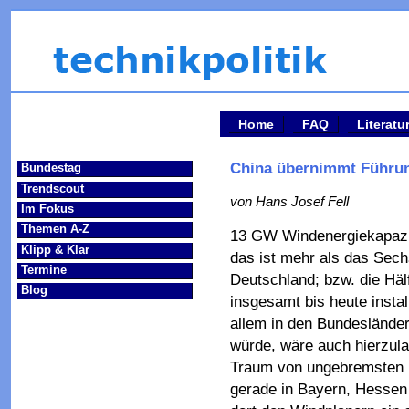
Home
FAQ
Literatu
China übernimmt Führun
Bundestag
Trendscout
von Hans Josef Fell
Im Fokus
Themen A-Z
13 GW Windenergiekapazitä
Klipp & Klar
das ist mehr als das Sechs
Termine
Deutschland; bzw. die Hä
Blog
insgesamt bis heute insta
allem in den Bundesländer
würde, wäre auch hierzul
Traum von ungebremsten L
gerade in Bayern, Hesse